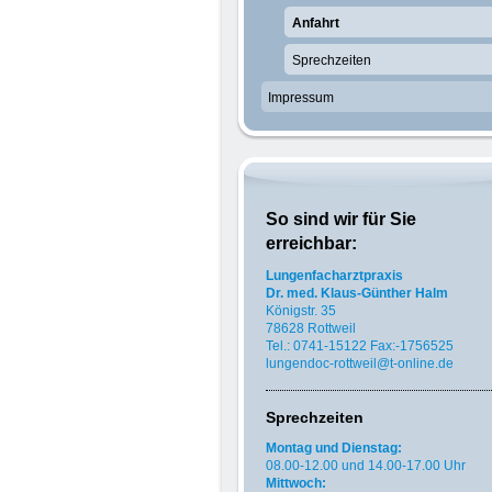
Anfahrt
Sprechzeiten
Impressum
So sind wir für Sie
erreichbar:
Lungenfacharztpraxis
Dr. med. Klaus-Günther Halm
Königstr. 35
78628 Rottweil
Tel.: 0741-15122
Fax:-1756525
lungendoc-rottweil
@t-online.de
Sprechzeiten
Montag und Dienstag:
08.00-12.00 und 14.00-17.00 Uhr
Mittwoch: