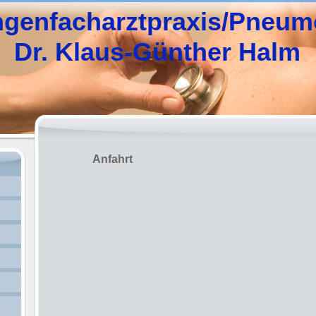
genfacharztpraxis/Pneum
. Klaus-Günther Halm
Anfahrt