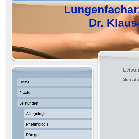
Lungenfachar
Dr. Klaus-
Leist
Schlaf
Home
Praxis
Leistungen
Allergologie
Pneumologie
Röntgen