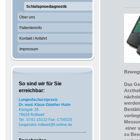
Schlafapnoediagnostik
Über uns
Patienteninfo
Kontakt / Anfahrt
Impressum
Bewegu
So sind wir für Sie
Das Ger
erreichbar:
Arzthe
nächst
Lungenfacharztpraxis
werden
Dr. med. Klaus-Günther Halm
Bestäti
Königstr. 35
78628 Rottweil
vorlieg
Tel.: 0741-15122
Fax:-1756525
Messung
lungendoc-rottweil
@t-online.de
einer 
zu Besc